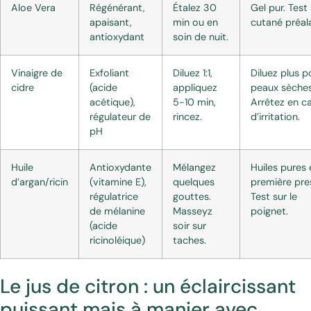
Aloe Vera
Régénérant,
Étalez 30
Gel pur. Test
apaisant,
min ou en
cutané préal
antioxydant
soin de nuit.
Vinaigre de
Exfoliant
Diluez 1:1,
Diluez plus p
cidre
(acide
appliquez
peaux sèches
acétique),
5-10 min,
Arrêtez en c
régulateur de
rincez.
d’irritation.
pH
Huile
Antioxydante
Mélangez
Huiles pures 
d’argan/ricin
(vitamine E),
quelques
première pre
régulatrice
gouttes.
Test sur le
de mélanine
Masseyz
poignet.
(acide
soir sur
ricinoléique)
taches.
Le jus de citron : un éclaircissant
puissant mais à manier avec