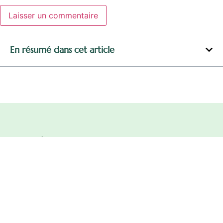
Alternative:
En résumé dans cet article
BioAmélie est un espace dédié au bien-être et à une vie plus
naturelle. Nous partageons des conseils simples pour prendre soin
de soi, adopter une alimentation saine, découvrir les bienfaits des
super-aliments et explorer des habitudes respectueuses du corps
et de l’environnement. Notre mission : vous accompagner dans une
démarche plus consciente, en toute simplicité, pour cultiver votre