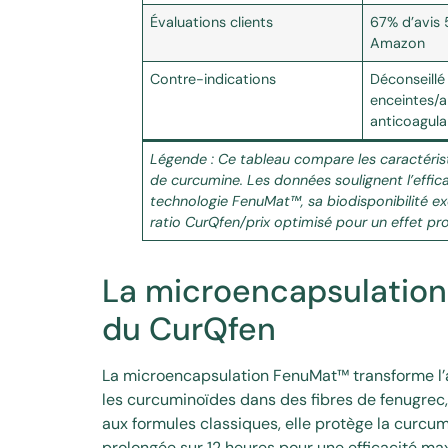
Évaluations clients
67% d’avis 5
Amazon
Contre-indications
Déconseill
enceintes/a
anticoagula
Légende : Ce tableau compare les caractéris
de curcumine. Les données soulignent l’effi
technologie FenuMat™, sa biodisponibilité ex
ratio CurQfen/prix optimisé pour un effet pr
La microencapsulation 
du CurQfen
La microencapsulation FenuMat™ transforme l’
les curcuminoïdes dans des fibres de fenugrec
aux formules classiques, elle protège la curcumi
prolongée sur 12 heures pour une efficacité ma