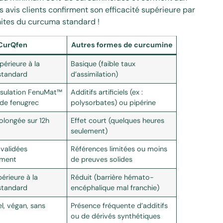
 avis clients confirment son efficacité supérieure par
imites du curcuma standard !
CurQfen
Autres formes de curcumine
périeure à la
Basique (faible taux
standard
d’assimilation)
sulation FenuMat™
Additifs artificiels (ex :
 de fenugrec
polysorbates) ou pipérine
rolongée sur 12h
Effet court (quelques heures
seulement)
validées
Références limitées ou moins
ement
de preuves solides
érieure à la
Réduit (barrière hémato-
standard
encéphalique mal franchie)
l, végan, sans
Présence fréquente d’additifs
ou de dérivés synthétiques