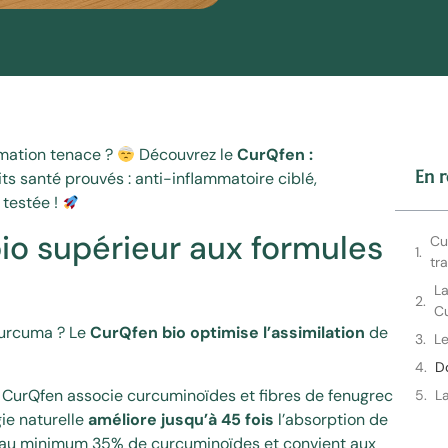
mmation tenace ?
Découvrez le
CurQfen :
En r
ts santé prouvés : anti-inflammatoire ciblé,
 testée !
io supérieur aux formules
Cu
tr
La
C
curcuma ? Le
CurQfen bio optimise l’assimilation
de
Le
D
 CurQfen associe curcuminoïdes et fibres de fenugrec
L
ie naturelle
améliore jusqu’à 45 fois
l’absorption de
ent au minimum 35% de curcuminoïdes et convient aux