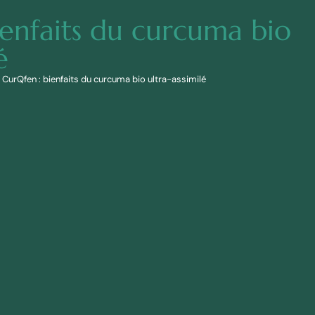
ienfaits du curcuma bio
é
|
CurQfen : bienfaits du curcuma bio ultra-assimilé