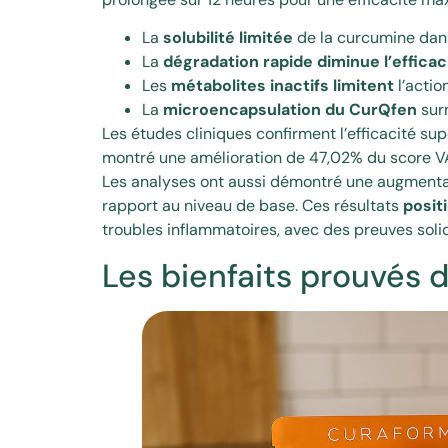
La
solubilité limitée
de la curcumine dans
La
dégradation rapide diminue l’efficac
Les
métabolites inactifs limitent
l’actio
La
microencapsulation du CurQfen
surm
Les études cliniques confirment l’efficacité s
montré une amélioration de 47,02% du score V
Les analyses ont aussi démontré une augment
rapport au niveau de base. Ces résultats
posit
troubles inflammatoires, avec des preuves solid
Les bienfaits prouvés 